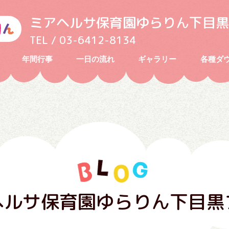
ミアヘルサ保育園ゆらりん下目黒
TEL / 03-6412-8134
年間行事
一日の流れ
ギャラリー
各種ダ
ヘルサ保育園ゆらりん下目黒