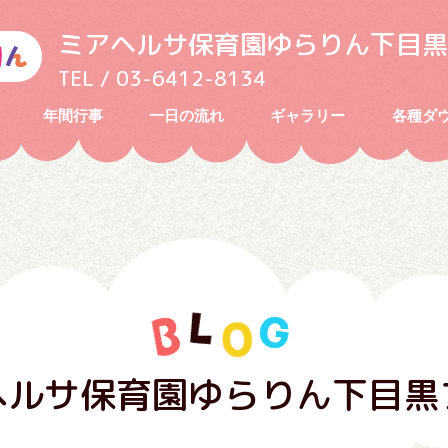
ミアヘルサ保育園ゆらりん下目黒
TEL / 03-6412-8134
年間行事
一日の流れ
ギャラリー
各種ダ
ヘルサ保育園ゆらりん下目黒