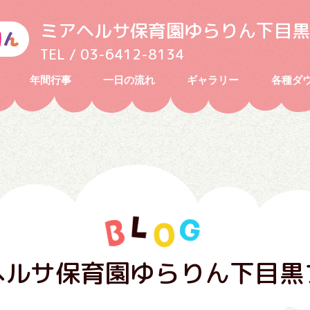
ミアヘルサ保育園ゆらりん下目黒
TEL / 03-6412-8134
年間行事
一日の流れ
ギャラリー
各種ダ
ヘルサ保育園ゆらりん下目黒