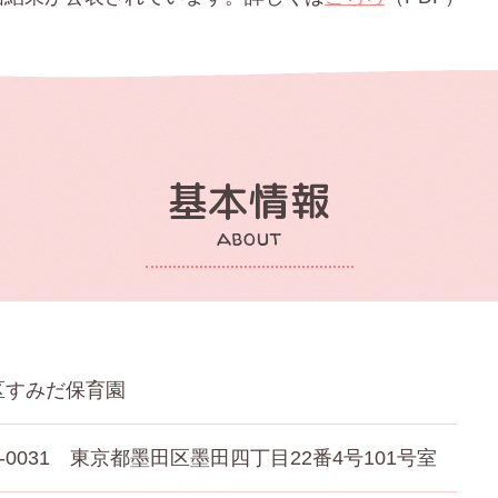
基本情報
about
区すみだ保育園
1-0031 東京都墨田区墨田四丁目22番4号101号室