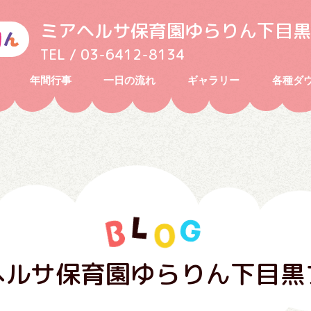
ミアヘルサ保育園ゆらりん下目黒
TEL / 03-6412-8134
年間行事
一日の流れ
ギャラリー
各種ダ
ヘルサ保育園ゆらりん下目黒