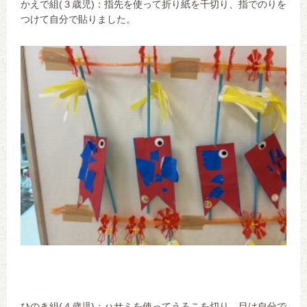
かえで組(３歳児)：指先を使って折り紙を千切り、指でのりを
つけて自分で貼りました。
ひのき組(４歳児)：ハサミを使ってうろこを切り、目は自分で