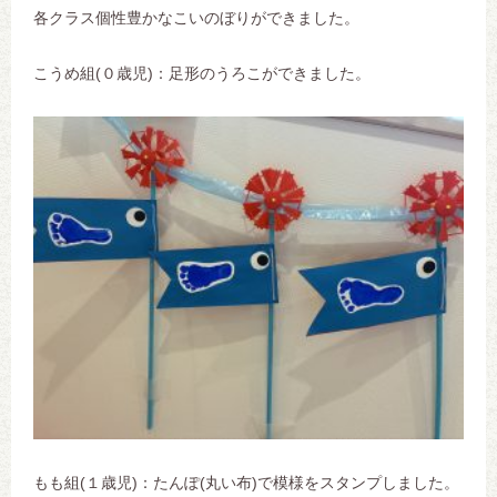
各クラス個性豊かなこいのぼりができました。
こうめ組(０歳児)：足形のうろこができました。
もも組(１歳児)：たんぽ(丸い布)で模様をスタンプしました。