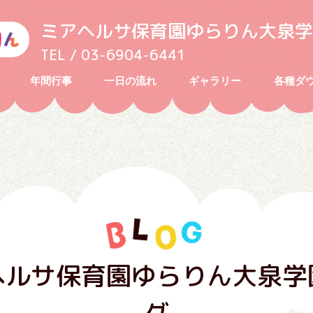
ミアヘルサ保育園ゆらりん大泉学
TEL / 03-6904-6441
年間行事
一日の流れ
ギャラリー
各種ダ
ヘルサ保育園ゆらりん大泉学