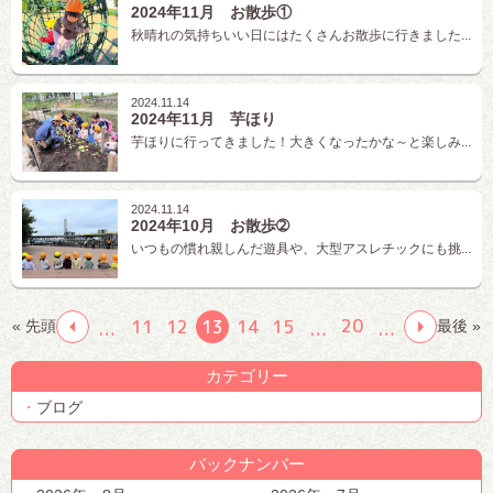
2024年11月 お散歩①
秋晴れの気持ちいい日にはたくさんお散歩に行きました...
2024.11.14
2024年11月 芋ほり
芋ほりに行ってきました！大きくなったかな～と楽しみ...
2024.11.14
2024年10月 お散歩➁
いつもの慣れ親しんだ遊具や、大型アスレチックにも挑...
20
11
12
13
14
15
« 先頭
最後 »
…
…
…
カテゴリー
ブログ
バックナンバー