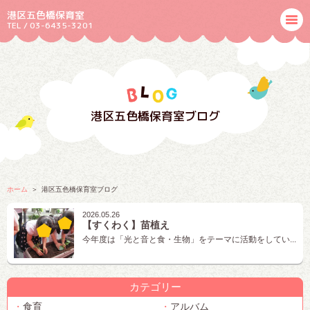
港区五色橋保育室
TEL / 03-6435-3201
港区五色橋保育室ブログ
ホーム
港区五色橋保育室ブログ
2026.05.26
【すくわく】苗植え
今年度は「光と音と食・生物」をテーマに活動をしてい...
カテゴリー
食育
アルバム