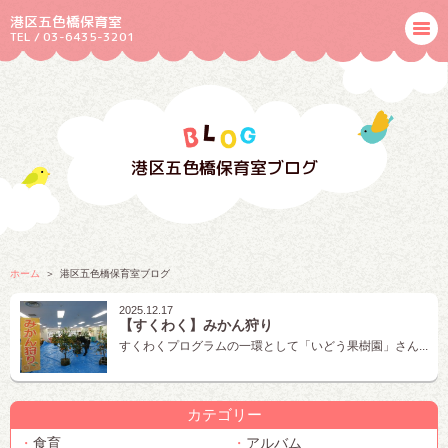
港区五色橋保育室
TEL / 03-6435-3201
港区五色橋保育室ブログ
ホーム
港区五色橋保育室ブログ
2025.12.17
【すくわく】みかん狩り
すくわくプログラムの一環として「いどう果樹園」さん...
カテゴリー
食育
アルバム