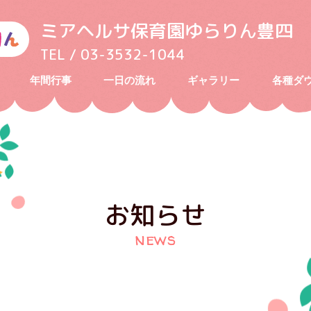
ミアヘルサ保育園ゆらりん豊四
TEL / 03-3532-1044
年間行事
一日の流れ
ギャラリー
各種ダ
お知らせ
news