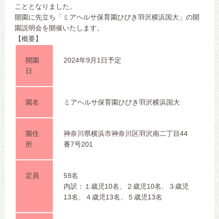
こととなりました。
開園に先立ち「ミアヘルサ保育園ひびき羽沢横浜国大」の開
園説明会を開催いたします。
【概要】
開園
2024年9月1日予定
日
園名
ミアヘルサ保育園ひびき羽沢横浜国大
園住
神奈川県横浜市神奈川区羽沢南二丁目44
所
番7号201
定員
59名
内訳：１歳児10名、２歳児10名、３歳児
13名、４歳児13名、５歳児13名