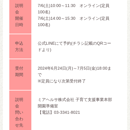
説明
7/6(土)10:00～11:30 オンライン(定員
会
100名)
開催
7/6(土)14:00～15:30 オンライン(定員
日時
100名)
申込
公式LINEにて予約(チラシ記載のQRコー
方法
ドより)
受付
2024年6月24日(月)～7月5日(金)18:00ま
期間
で
※定員になり次第受付終了
説明
ミアヘルサ株式会社 子育て支援事業本部
会
開園準備室
問い
【電話】03-3341-8021
合わ
せ先