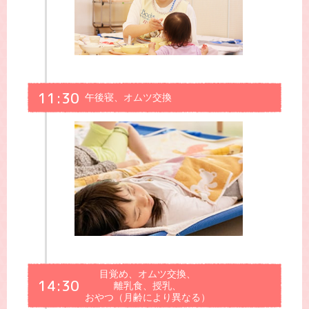
11:30
午後寝、オムツ交換
目覚め、オムツ交換、
14:30
離乳食、授乳、
おやつ（月齢により異なる）