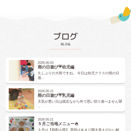
ブログ
blog
2026.06.03
雨の日遊び☔幼児編
久しぶりの大雨ですね。 今日は幼児クラスの雨の日
遊...
2026.05.21
雨の日遊び☔乳児編
天気が悪い日は残念ながら外で思い切り遊べません😿
...
2026.05.21
５月ご当地メニュー🍚
５月は【和歌山県】 普段はあまり聞き覚えのない献