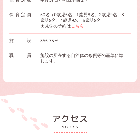
保育対象
生後57日から就学前まで
保育定員
50名（0歳児6名、1歳児8名、2歳児9名、3
歳児9名、4歳児9名、5歳児9名）
★見学の予約は
こちら
施設
356.75㎡
職員
施設の所在する自治体の条例等の基準に準
じます。
アクセス
access