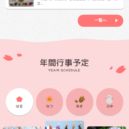
立...
一覧へ
年間行事予定
year schedule
はる
なつ
あき
ふゆ