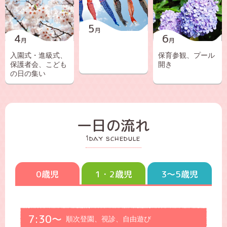
5
4
6
入園式・進級式、
保育参観、プール
保護者会、こども
開き
の日の集い
一日の流れ
1day schedule
0歳児
1・2歳児
3～5歳児
7:30～
順次登園、視診、自由遊び