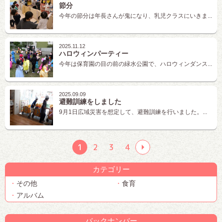
節分
今年の節分は年長さんが鬼になり、乳児クラスにいきま...
2025.11.12
ハロウィンパーティー
今年は保育園の目の前の緑水公園で、ハロウィンダンス...
2025.09.09
避難訓練をしました
9月1日広域災害を想定して、避難訓練を行いました。...
1
2
3
4
カテゴリー
その他
食育
アルバム
バックナンバー