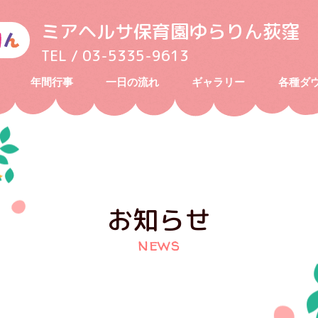
ミアヘルサ保育園ゆらりん荻窪
TEL / 03-5335-9613
年間行事
一日の流れ
ギャラリー
各種ダ
お知らせ
news