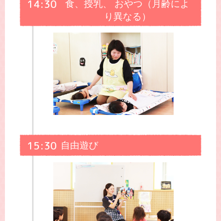
14:30
食、授乳、 おやつ（月齢によ
り異なる）
15:30
自由遊び