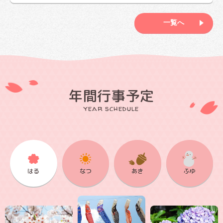
一覧へ
年間行事予定
year schedule
はる
なつ
あき
ふゆ