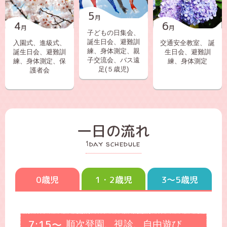
5
4
6
子どもの日集会、
誕生日会、避難訓
入園式、進級式、
交通安全教室、 誕
練、身体測定、親
誕生日会、避難訓
生日会、避難訓
子交流会、バス遠
練、身体測定、保
練、身体測定
足(５歳児)
護者会
一日の流れ
1day schedule
0歳児
1・2歳児
3～5歳児
7:15～
順次登園、視診、自由遊び