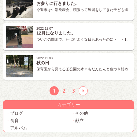
お参りに行きました。
今週末は生活発表会。頑張って練習をしてきた子ども達...
2022.12.07
12月になりました。
ついこの間まで、汗ばむような日もあったのに・・・1...
2022.11.08
秋の日
保育園から見える芝公園の木々もだんだんと色づき始め...
1
2
3
カテゴリー
ブログ
その他
食育
献立
アルバム