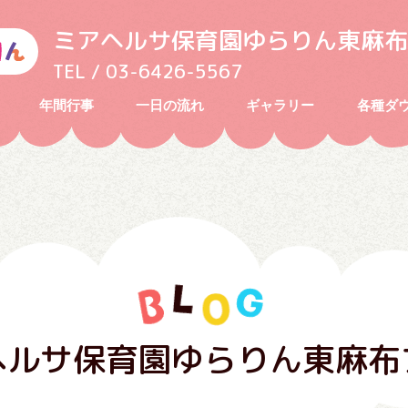
ミアヘルサ保育園ゆらりん東麻布
TEL / 03-6426-5567
年間行事
一日の流れ
ギャラリー
各種ダ
ヘルサ保育園ゆらりん東麻布