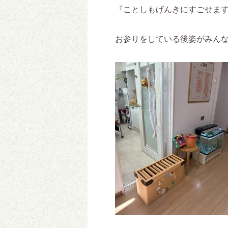
『ことしもげんきにすごせま
お参りをしている後姿がみん