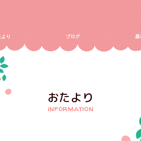
たより
ブログ
基
おたより
information