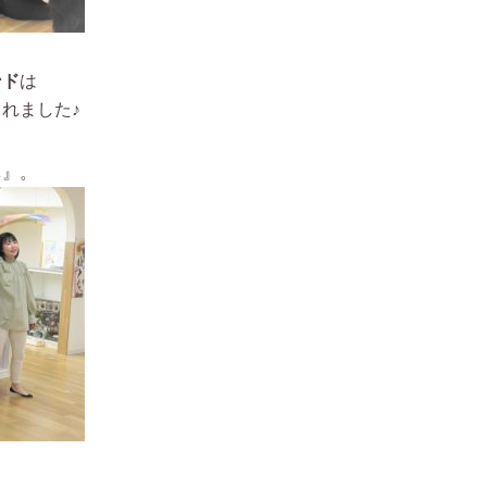
ンド
は
れました♪
じ
』。