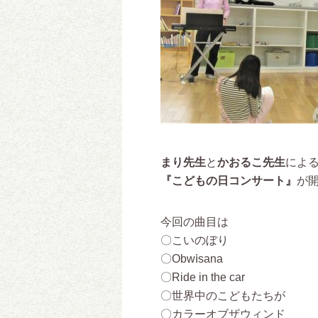
まり先生
と
かおるこ先生
によ
『こどもの日コンサート』
が
今回の曲目は
〇こいのぼり
〇Obwⅰsana
〇Ride in the car
〇世界中のこどもたちが
〇カラーオブザウィンド