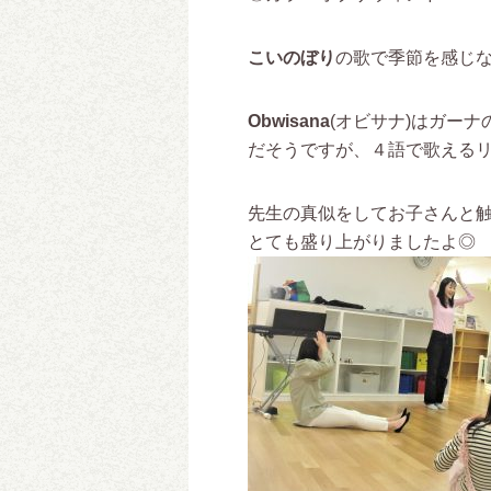
こいのぼり
の歌で季節を感じ
Obwisana
(オビサナ)はガー
だそうですが、４語で歌える
先生の真似をしてお子さんと
とても盛り上がりましたよ◎