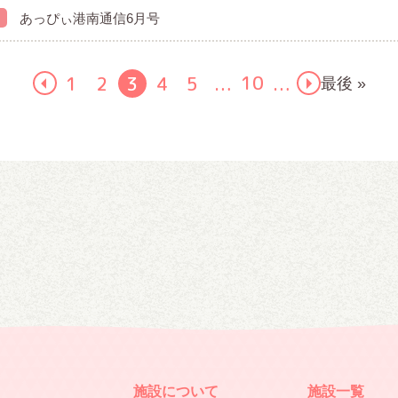
あっぴぃ港南通信6月号
10
1
2
3
4
5
最後 »
…
…
施設について
施設一覧